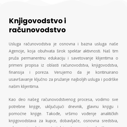
Knjigovodstvo i
računovodstvo
Usluga računovodstva je osnovna i bazna usluga naše
Agencije, koja obuhvata širok spektar aktivnosti. Naš tim
pruža permanentnu edukaciju i savetovanje klijentima o
primeni propisa iz oblasti računovodstva, knjigovodstva,
finansija i poreza. Verujemo da je kontinuirano
usavršavanje ključno za pružanje najboljih usluga i podrške
našim klijentima.
Kao deo našeg računovodstvenog procesa, vodimo sve
potrebne knjige, uključujući dnevnik, glavnu knjigu i
pomoćne knjige. Takođe, vršimo vođenje analitičkih
knjigovodstava za kupce, dobavljače, osnovna sredstva,