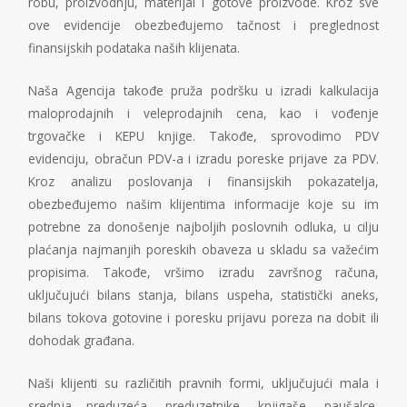
robu, proizvodnju, materijal i gotove proizvode. Kroz sve
ove evidencije obezbeđujemo tačnost i preglednost
finansijskih podataka naših klijenata.
Naša Agencija takođe pruža podršku u izradi kalkulacija
maloprodajnih i veleprodajnih cena, kao i vođenje
trgovačke i KEPU knjige. Takođe, sprovodimo PDV
evidenciju, obračun PDV-a i izradu poreske prijave za PDV.
Kroz analizu poslovanja i finansijskih pokazatelja,
obezbeđujemo našim klijentima informacije koje su im
potrebne za donošenje najboljih poslovnih odluka, u cilju
plaćanja najmanjih poreskih obaveza u skladu sa važećim
propisima. Takođe, vršimo izradu završnog računa,
uključujući bilans stanja, bilans uspeha, statistički aneks,
bilans tokova gotovine i poresku prijavu poreza na dobit ili
dohodak građana.
Naši klijenti su različitih pravnih formi, uključujući mala i
srednja preduzeća, preduzetnike, knjigaše, paušalce,