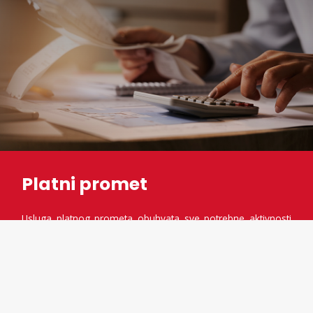
Platni promet
Usluga platnog prometa obuhvata sve potrebne aktivnosti
vezane za gotovinski i bezgotovinski platni promet.
Pružamo podršku našim klijentima u svim aspektima
njihovih finansijskih transakcija.
Kada je u pitanju gotovinski platni promet, vršimo prijem