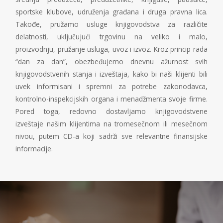
sportske klubove, udruženja građana i druga pravna lica.
Takođe, pružamo usluge knjigovodstva za različite
delatnosti, uključujući trgovinu na veliko i malo,
proizvodnju, pružanje usluga, uvoz i izvoz. Kroz princip rada
“dan za dan”, obezbeđujemo dnevnu ažurnost svih
knjigovodstvenih stanja i izveštaja, kako bi naši klijenti bili
uvek informisani i spremni za potrebe zakonodavca,
kontrolno-inspekcijskih organa i menadžmenta svoje firme.
Pored toga, redovno dostavljamo knjigovodstvene
izveštaje našim klijentima na tromesečnom ili mesečnom
nivou, putem CD-a koji sadrži sve relevantne finansijske
informacije.